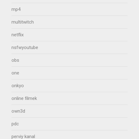
mp4
multitwitch
netflix
nsfwyoutube
obs
one
onkyo
online filmek
own3d
pdc
perviy kanal