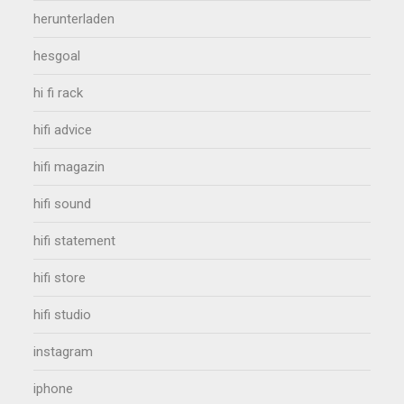
herunterladen
hesgoal
hi fi rack
hifi advice
hifi magazin
hifi sound
hifi statement
hifi store
hifi studio
instagram
iphone