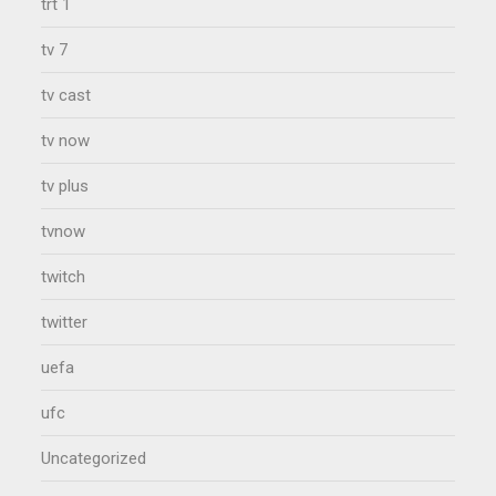
trt 1
tv 7
tv cast
tv now
tv plus
tvnow
twitch
twitter
uefa
ufc
Uncategorized