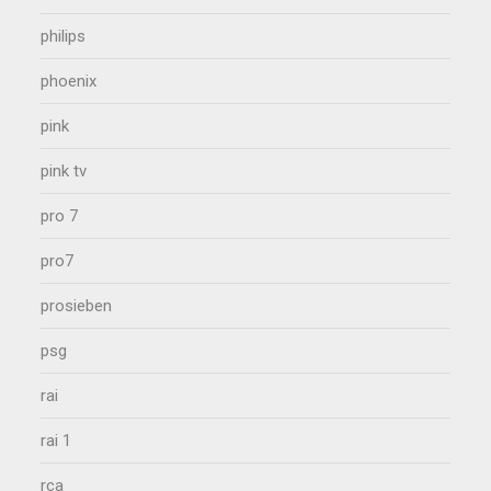
philips
phoenix
pink
pink tv
pro 7
pro7
prosieben
psg
rai
rai 1
rca