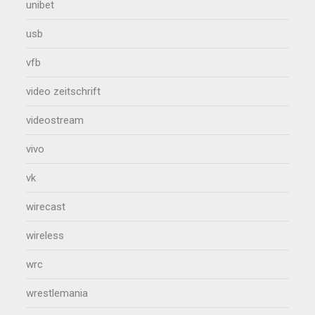
unibet
usb
vfb
video zeitschrift
videostream
vivo
vk
wirecast
wireless
wrc
wrestlemania