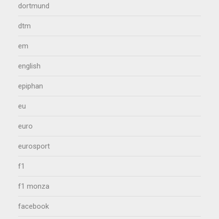
dortmund
dtm
em
english
epiphan
eu
euro
eurosport
f1
f1 monza
facebook