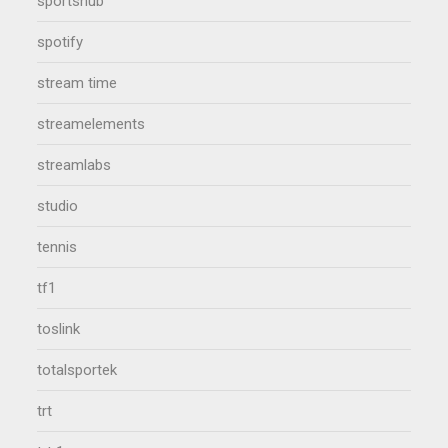
sportshub
spotify
stream time
streamelements
streamlabs
studio
tennis
tf1
toslink
totalsportek
trt