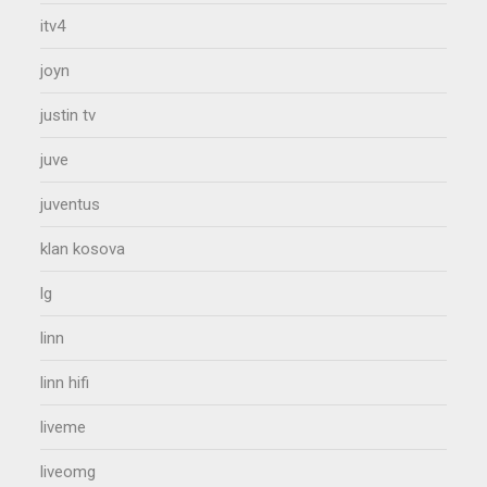
itv4
joyn
justin tv
juve
juventus
klan kosova
lg
linn
linn hifi
liveme
liveomg