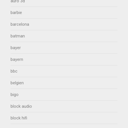
auro 3d
barbie
barcelona
batman
bayer
bayern
bbc
belgien
bigo
block audio
block hifi