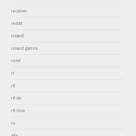
receiver
reddit
roland
roland garros
rotel
rt
rtl
rtl de
rtl now
ru
sky