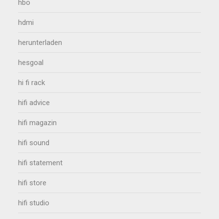
hbo
hdmi
herunterladen
hesgoal
hi fi rack
hifi advice
hifi magazin
hifi sound
hifi statement
hifi store
hifi studio