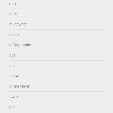
mp3
mp4
multitwitch
netflix
nsfwyoutube
obs
one
onkyo
online filmek
own3d
pdc