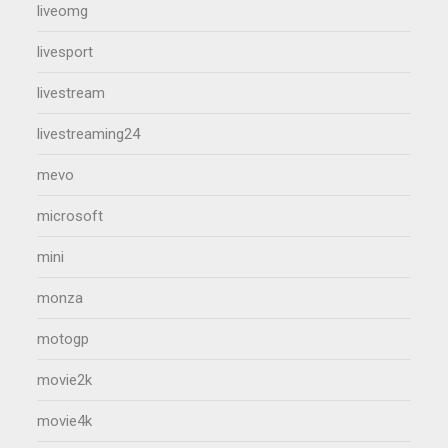
liveomg
livesport
livestream
livestreaming24
mevo
microsoft
mini
monza
motogp
movie2k
movie4k