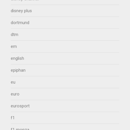
disney plus
dortmund
dtm
em
english
epiphan
eu
euro
eurosport
f1
f1 monza