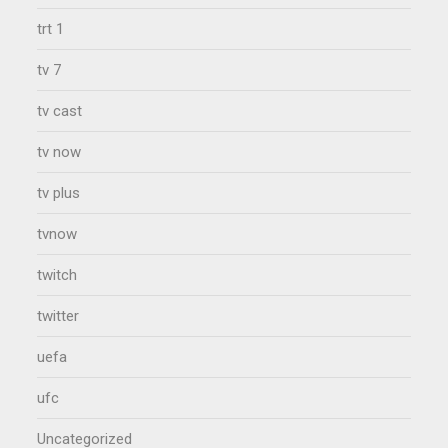
trt 1
tv 7
tv cast
tv now
tv plus
tvnow
twitch
twitter
uefa
ufc
Uncategorized