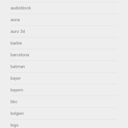
audioblock
auna
auro 3d
barbie
barcelona
batman
bayer
bayern
bbc
belgien
bigo