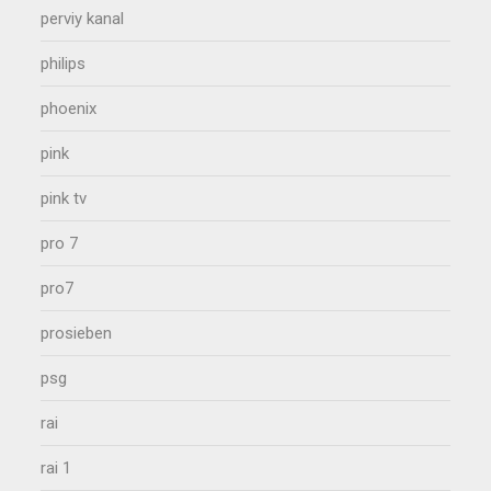
perviy kanal
philips
phoenix
pink
pink tv
pro 7
pro7
prosieben
psg
rai
rai 1