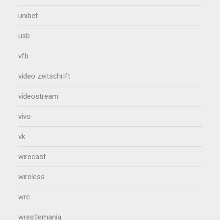
unibet
usb
vfb
video zeitschrift
videostream
vivo
vk
wirecast
wireless
wrc
wrestlemania