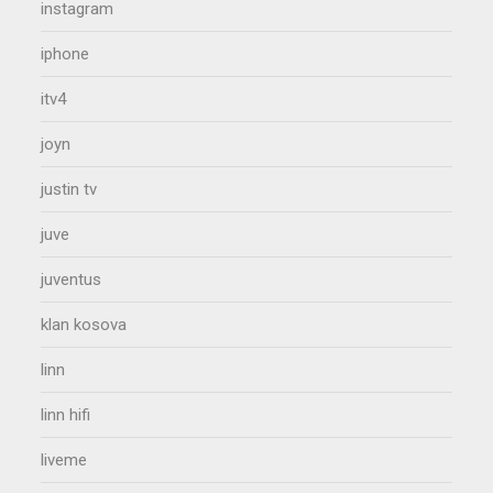
instagram
iphone
itv4
joyn
justin tv
juve
juventus
klan kosova
linn
linn hifi
liveme