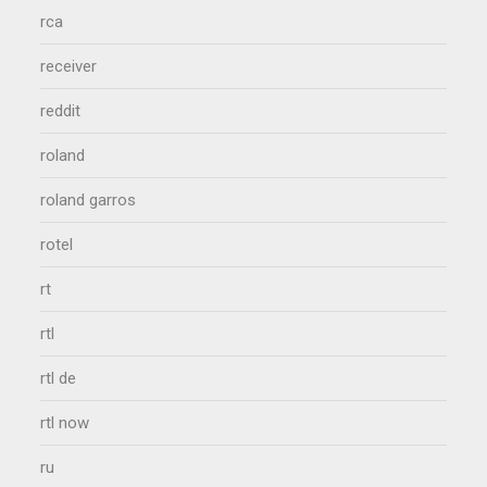
rca
receiver
reddit
roland
roland garros
rotel
rt
rtl
rtl de
rtl now
ru