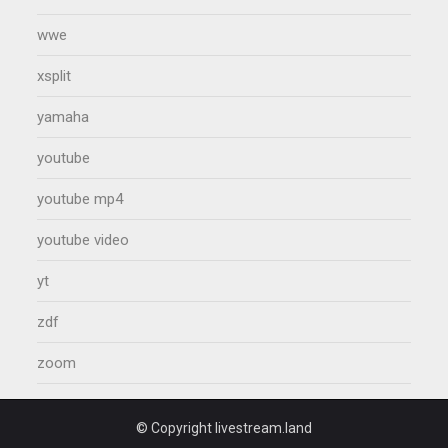
wwe
xsplit
yamaha
youtube
youtube mp4
youtube video
yt
zdf
zoom
© Copyright livestream.land