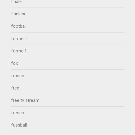
finale
finnland
football
formel 1
formel1
fox
france
free
free tv stream
french
fussball