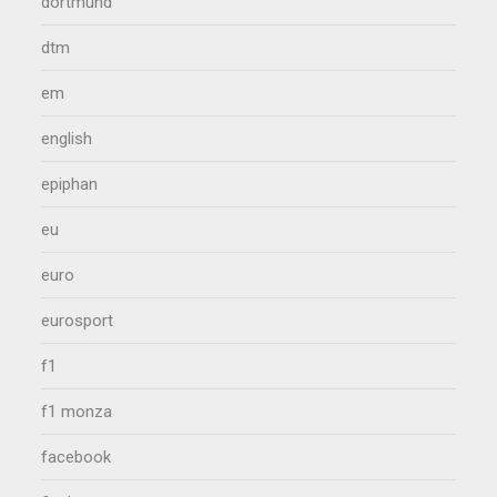
dortmund
dtm
em
english
epiphan
eu
euro
eurosport
f1
f1 monza
facebook