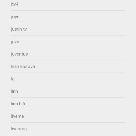
itv4
joyn
justin tv
juve
juventus
klan kosova
lg
linn
linn hifi
liveme
liveomg