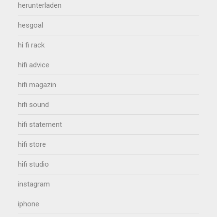
herunterladen
hesgoal
hi fi rack
hifi advice
hifi magazin
hifi sound
hifi statement
hifi store
hifi studio
instagram
iphone