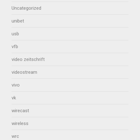
Uncategorized
unibet
usb
vfb
video zeitschrift
videostream
vivo
vk
wirecast
wireless
wrc