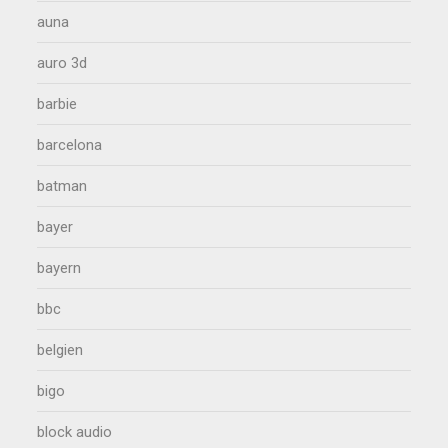
auna
auro 3d
barbie
barcelona
batman
bayer
bayern
bbc
belgien
bigo
block audio