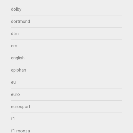
dolby
dortmund
dtm
em
english
epiphan
eu
euro
eurosport
f1
f1 monza