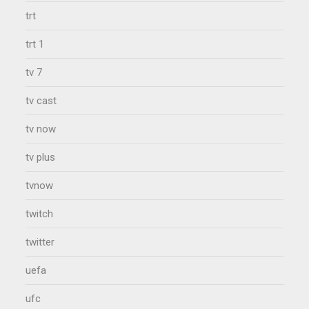
trt
trt 1
tv 7
tv cast
tv now
tv plus
tvnow
twitch
twitter
uefa
ufc