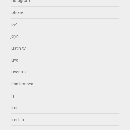
instagram
iphone
itv4
joyn
justin tv
juve
juventus
klan kosova
lg
linn
linn hifi