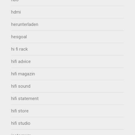
hdmi
herunterladen
hesgoal
hi fi rack
hifi advice
hifi magazin
hifi sound
hifi statement
hifi store
hifi studio