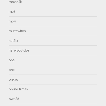
movie4k
mp3
mp4
multitwitch
netflix
nsfwyoutube
obs
one
onkyo
online filmek
own3d