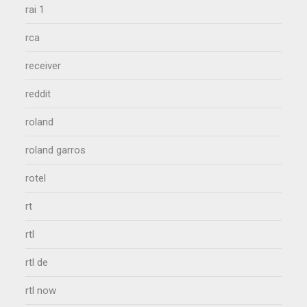
rai 1
rca
receiver
reddit
roland
roland garros
rotel
rt
rtl
rtl de
rtl now