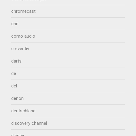
chromecast
cnn
como audio
creventiv
darts
de
del
denon
deutschland
discovery channel
disney