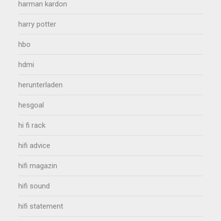
harman kardon
harry potter
hbo
hdmi
herunterladen
hesgoal
hi fi rack
hifi advice
hifi magazin
hifi sound
hifi statement