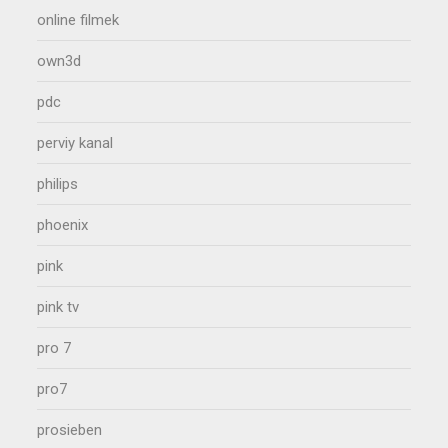
online filmek
own3d
pdc
perviy kanal
philips
phoenix
pink
pink tv
pro 7
pro7
prosieben