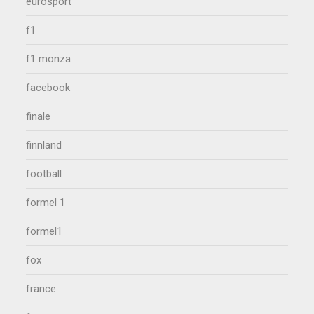
eurosport
f1
f1 monza
facebook
finale
finnland
football
formel 1
formel1
fox
france