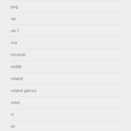
psg
rai
rai 1
rca
receiver
reddit
roland
roland garros
rotel
rt
rtl