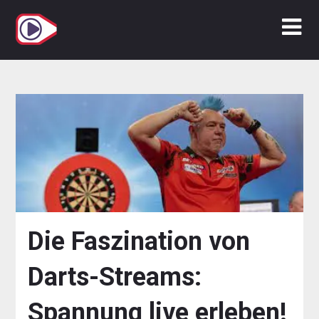
Zum
Inhalt
springen
Die Faszination von
Darts-Streams:
Spannung live erleben!