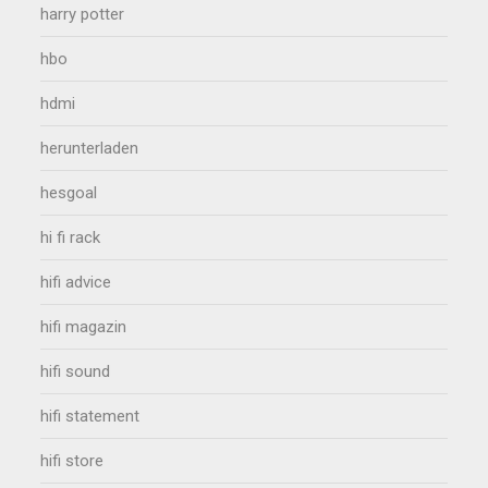
harry potter
hbo
hdmi
herunterladen
hesgoal
hi fi rack
hifi advice
hifi magazin
hifi sound
hifi statement
hifi store