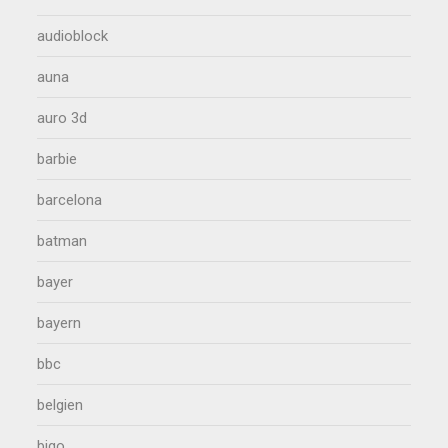
audioblock
auna
auro 3d
barbie
barcelona
batman
bayer
bayern
bbc
belgien
bigo