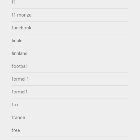
f1
f1 monza
facebook
finale
finnland
football
formel 1
formel1
fox
france
free