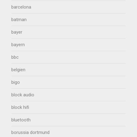
barcelona
batman
bayer
bayern
bbc
belgien
bigo
block audio
block hifi
bluetooth
borussia dortmund