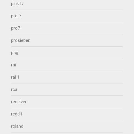
pink tv
pro 7
pro7
prosieben
psg
rai
rai 1
rca
receiver
reddit
roland