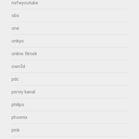
nsfwyoutube
obs
one
onkyo
online filmek
own3d
pdc
perviy kanal
philips
phoenix
pink