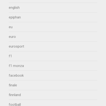
english
epiphan
eu
euro
eurosport
f1
f1 monza
facebook
finale
finnland
football