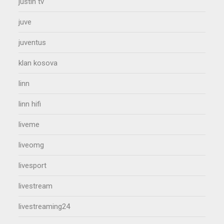
justin tv
juve
juventus
klan kosova
linn
linn hifi
liveme
liveomg
livesport
livestream
livestreaming24