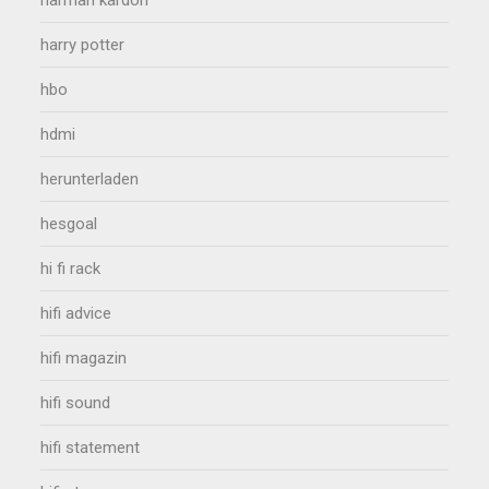
harry potter
hbo
hdmi
herunterladen
hesgoal
hi fi rack
hifi advice
hifi magazin
hifi sound
hifi statement