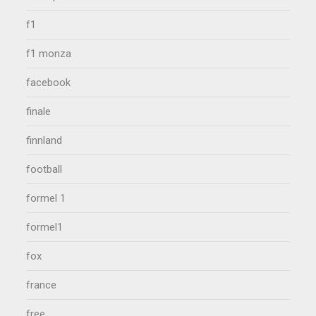
f1
f1 monza
facebook
finale
finnland
football
formel 1
formel1
fox
france
free