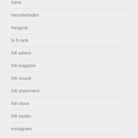
hdmi
herunterladen
hesgoal
hi fi rack
hifi advice
hifi magazin
hifi sound
hifi statement
hifi store
hifi studio
instagram