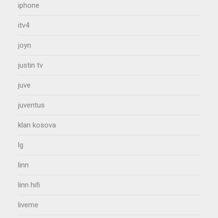
iphone
itv4
joyn
justin tv
juve
juventus
klan kosova
lg
linn
linn hifi
liveme