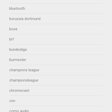
bluetooth
borussia dortmund
bose
brf
bundesliga
burmester
champions league
championsleague
chromecast
cnn
como audio