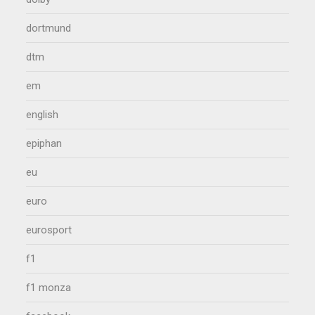
dortmund
dtm
em
english
epiphan
eu
euro
eurosport
f1
f1 monza