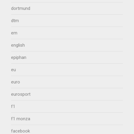
dortmund
dtm
em
english
epiphan
eu
euro
eurosport
f1
f1 monza
facebook