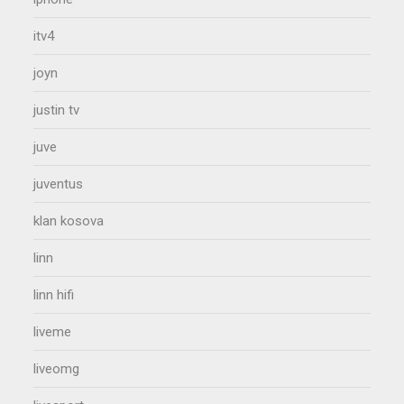
itv4
joyn
justin tv
juve
juventus
klan kosova
linn
linn hifi
liveme
liveomg