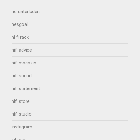
herunterladen
hesgoal
hi fi rack
hifi advice
hifi magazin
hifi sound
hifi statement
hifi store
hifi studio
instagram
iphone