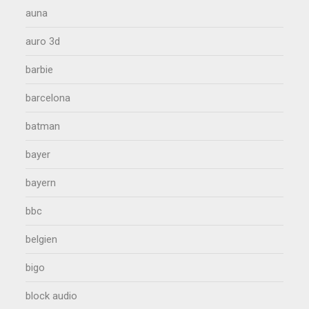
auna
auro 3d
barbie
barcelona
batman
bayer
bayern
bbc
belgien
bigo
block audio