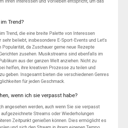
am Ihren Interessen und Vorlieben entspricht, um das
 im Trend?
m Trend, die eine breite Palette von Interessen
 sehr beliebt, insbesondere E-Sport-Events und Let’s
 Popularität, da Zuschauer gerne neue Rezepte
Gerichten zusehen. Musikstreams sind ebenfalls im
 Publikum aus der ganzen Welt anziehen. Nicht zu
i helfen, ihre kreativen Prozesse zu teilen und
t zu geben. Insgesamt bieten die verschiedenen Genres
glichkeiten für jeden Geschmack.
hen, wenn ich sie verpasst habe?
ich angesehen werden, auch wenn Sie sie verpasst
it, aufgezeichnete Streams oder Wiederholungen
äteren Zeitpunkt genießen können. Dies ermöglicht es
holen und sich den Stream in ihrem eigenen Tempo