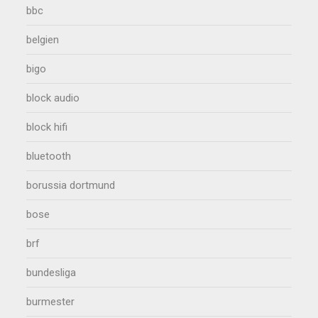
bbc
belgien
bigo
block audio
block hifi
bluetooth
borussia dortmund
bose
brf
bundesliga
burmester