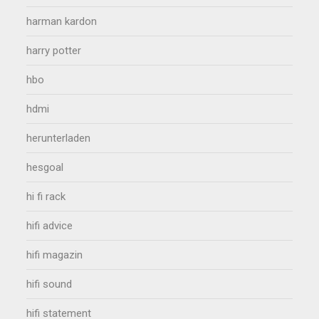
harman kardon
harry potter
hbo
hdmi
herunterladen
hesgoal
hi fi rack
hifi advice
hifi magazin
hifi sound
hifi statement