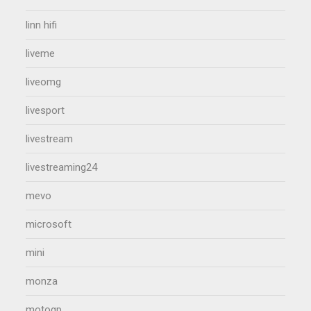
linn hifi
liveme
liveomg
livesport
livestream
livestreaming24
mevo
microsoft
mini
monza
motogp