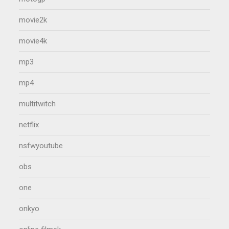
movie2k
movie4k
mp3
mp4
multitwitch
netflix
nsfwyoutube
obs
one
onkyo