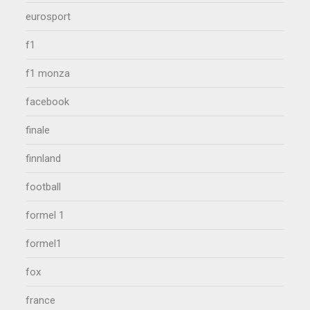
eurosport
f1
f1 monza
facebook
finale
finnland
football
formel 1
formel1
fox
france