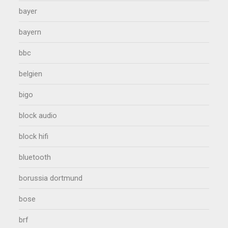
bayer
bayern
bbc
belgien
bigo
block audio
block hifi
bluetooth
borussia dortmund
bose
brf