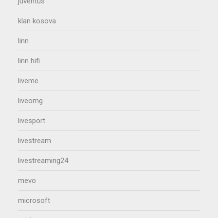
juventus
klan kosova
linn
linn hifi
liveme
liveomg
livesport
livestream
livestreaming24
mevo
microsoft