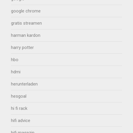
google chrome
gratis streamen
harman kardon
harry potter
hbo
hdmi
herunterladen
hesgoal
hi fi rack
hifi advice
hifi magazin