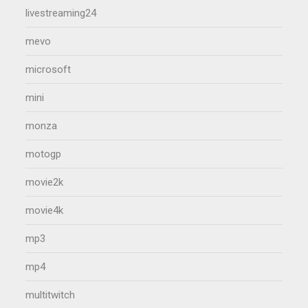
livestreaming24
mevo
microsoft
mini
monza
motogp
movie2k
movie4k
mp3
mp4
multitwitch