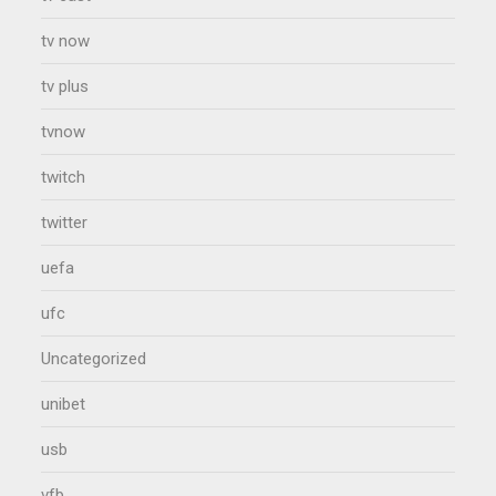
tv now
tv plus
tvnow
twitch
twitter
uefa
ufc
Uncategorized
unibet
usb
vfb