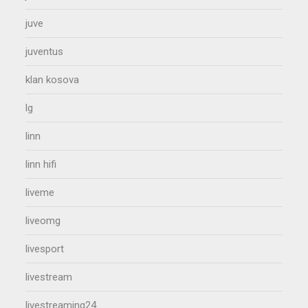
juve
juventus
klan kosova
lg
linn
linn hifi
liveme
liveomg
livesport
livestream
livestreaming24