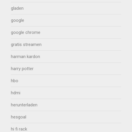
gladen
google
google chrome
gratis streamen
harman kardon
harry potter
hbo
hdmi
herunterladen
hesgoal
hi fi rack