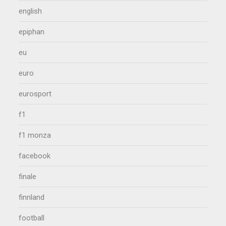
english
epiphan
eu
euro
eurosport
f1
f1 monza
facebook
finale
finnland
football