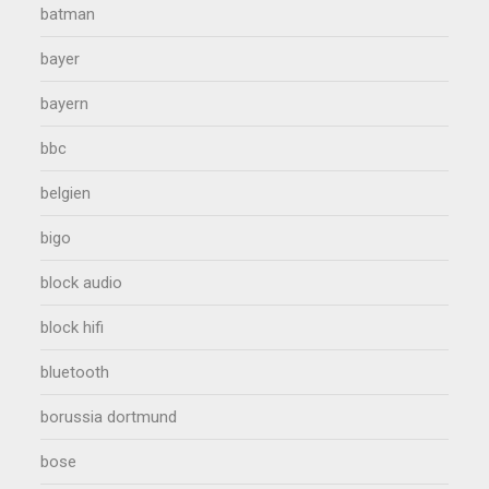
batman
bayer
bayern
bbc
belgien
bigo
block audio
block hifi
bluetooth
borussia dortmund
bose