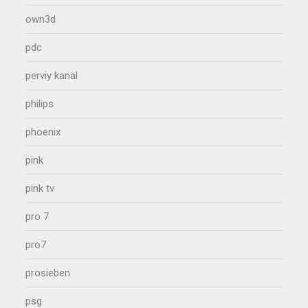
own3d
pdc
perviy kanal
philips
phoenix
pink
pink tv
pro 7
pro7
prosieben
psg