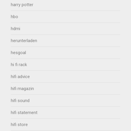
harry potter
hbo
hdmi
herunterladen
hesgoal
hi fi rack
hifi advice
hifi magazin
hifi sound
hifi statement
hifi store