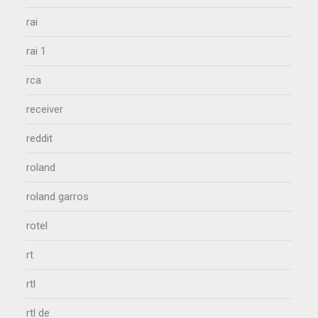
rai
rai 1
rca
receiver
reddit
roland
roland garros
rotel
rt
rtl
rtl de