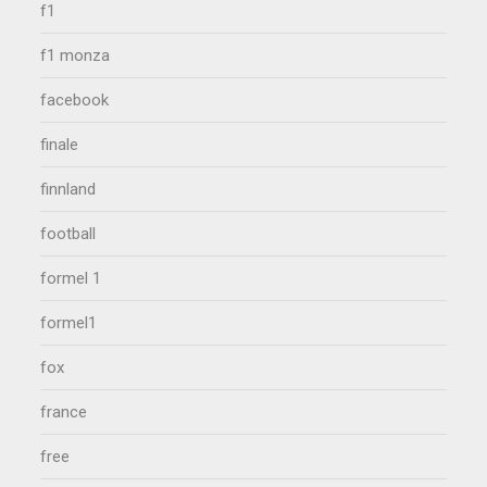
f1
f1 monza
facebook
finale
finnland
football
formel 1
formel1
fox
france
free