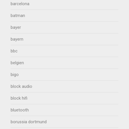
barcelona
batman
bayer
bayern
bbc
belgien
bigo
block audio
block hifi
bluetooth
borussia dortmund