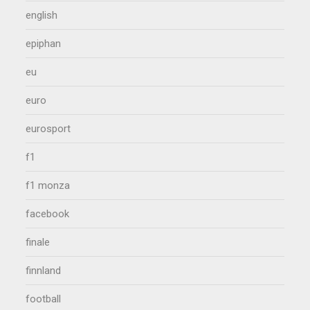
english
epiphan
eu
euro
eurosport
f1
f1 monza
facebook
finale
finnland
football