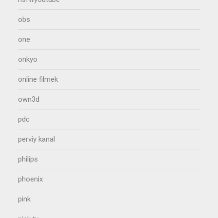
obs
one
onkyo
online filmek
own3d
pdc
perviy kanal
philips
phoenix
pink