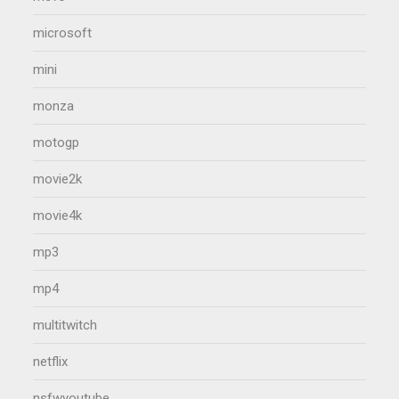
microsoft
mini
monza
motogp
movie2k
movie4k
mp3
mp4
multitwitch
netflix
nsfwyoutube