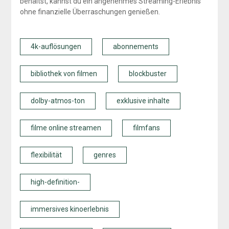
behältst, kannst du ein angenehmes Streaming-Erlebnis
ohne finanzielle Überraschungen genießen.
4k-auflösungen
abonnements
bibliothek von filmen
blockbuster
dolby-atmos-ton
exklusive inhalte
filme online streamen
filmfans
flexibilität
genres
high-definition-
immersives kinoerlebnis