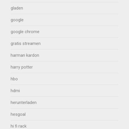
gladen
google
google chrome
gratis streamen
harman kardon
harry potter
hbo
hdmi
herunterladen
hesgoal
hi fi rack