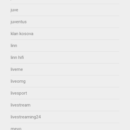
juve
juventus
klan kosova
linn
linn hifi
liveme
liveomg
livesport
livestream
livestreaming24
mevo