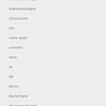
championsleague
chromecast
cnn
como audio
creventiv
darts
de
del
denon
deutschland
discovery channel