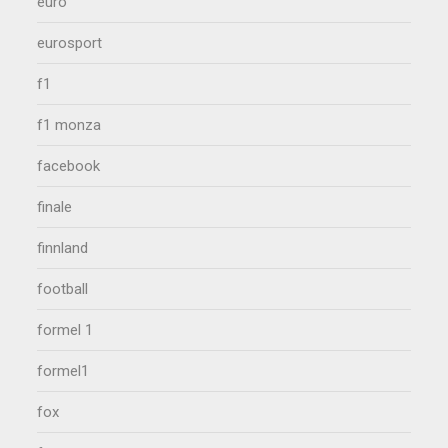
euro
eurosport
f1
f1 monza
facebook
finale
finnland
football
formel 1
formel1
fox