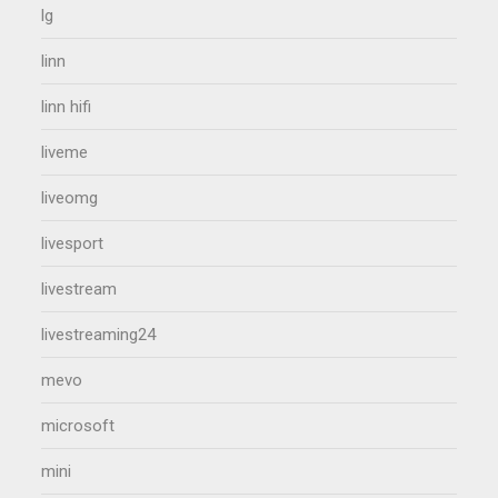
lg
linn
linn hifi
liveme
liveomg
livesport
livestream
livestreaming24
mevo
microsoft
mini