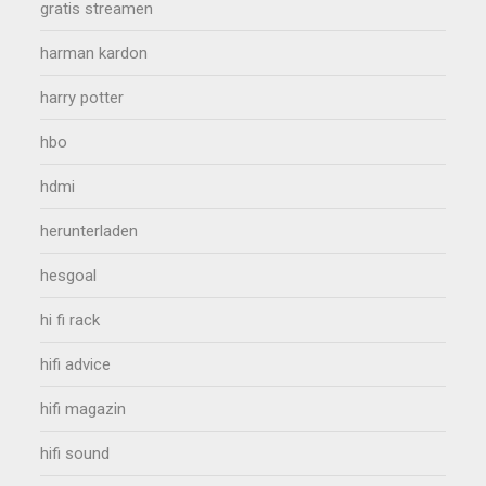
gratis streamen
harman kardon
harry potter
hbo
hdmi
herunterladen
hesgoal
hi fi rack
hifi advice
hifi magazin
hifi sound