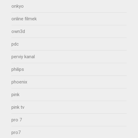
onkyo
online filmek
own3d
pdc
perviy kanal
philips
phoenix
pink
pink tv
pro 7
pro7