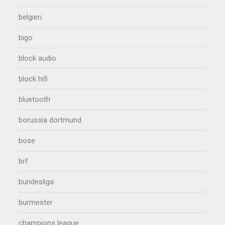
belgien
bigo
block audio
block hifi
bluetooth
borussia dortmund
bose
brf
bundesliga
burmester
champions league