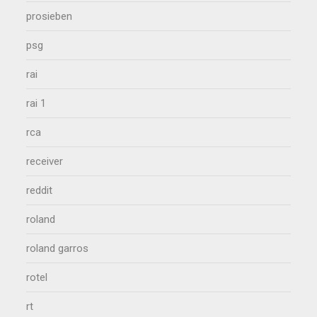
prosieben
psg
rai
rai 1
rca
receiver
reddit
roland
roland garros
rotel
rt