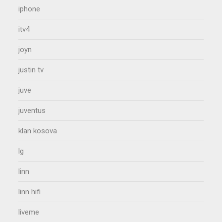
iphone
itv4
joyn
justin tv
juve
juventus
klan kosova
lg
linn
linn hifi
liveme