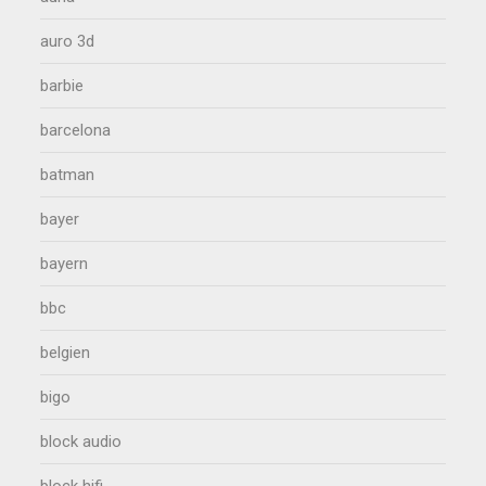
auro 3d
barbie
barcelona
batman
bayer
bayern
bbc
belgien
bigo
block audio
block hifi