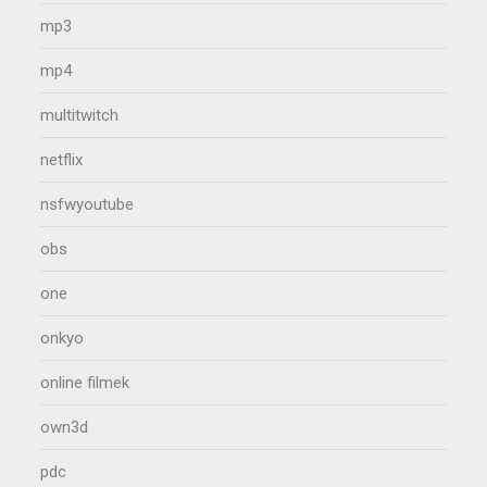
mp3
mp4
multitwitch
netflix
nsfwyoutube
obs
one
onkyo
online filmek
own3d
pdc