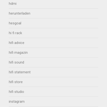
hdmi
herunterladen
hesgoal
hi fi rack
hifi advice
hifi magazin
hifi sound
hifi statement
hifi store
hifi studio
instagram