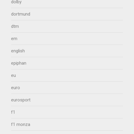
dolby
dortmund
dtm
em
english
epiphan
eu
euro
eurosport
f1
f1 monza