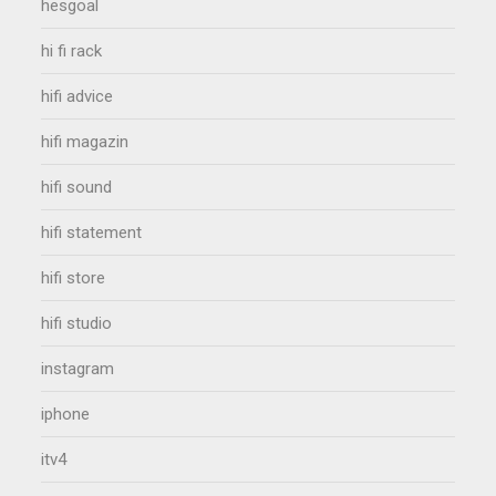
hesgoal
hi fi rack
hifi advice
hifi magazin
hifi sound
hifi statement
hifi store
hifi studio
instagram
iphone
itv4