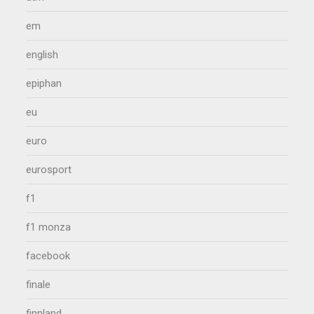
em
english
epiphan
eu
euro
eurosport
f1
f1 monza
facebook
finale
finnland