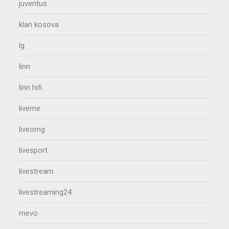
juventus
klan kosova
lg
linn
linn hifi
liveme
liveomg
livesport
livestream
livestreaming24
mevo