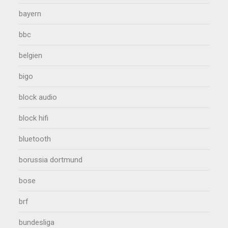
bayern
bbc
belgien
bigo
block audio
block hifi
bluetooth
borussia dortmund
bose
brf
bundesliga