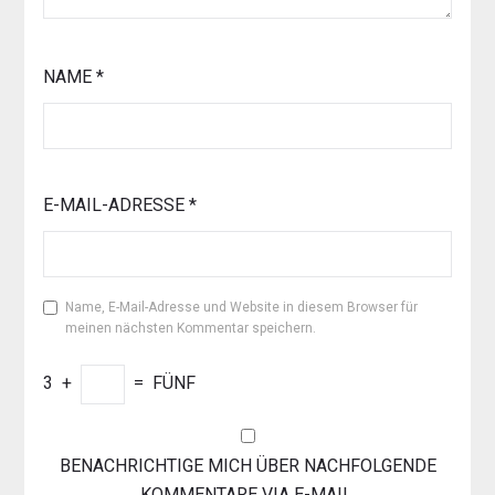
NAME
*
E-MAIL-ADRESSE
*
Name, E-Mail-Adresse und Website in diesem Browser für
meinen nächsten Kommentar speichern.
3
+
=
FÜNF
BENACHRICHTIGE MICH ÜBER NACHFOLGENDE
KOMMENTARE VIA E-MAIL.