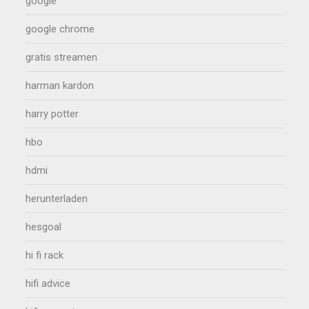
google
google chrome
gratis streamen
harman kardon
harry potter
hbo
hdmi
herunterladen
hesgoal
hi fi rack
hifi advice