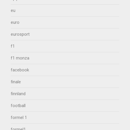
eu
euro
eurosport
f1
f1 monza
facebook
finale
finnland
football
formel 1
formel1