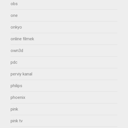
obs
one
onkyo
online filmek
own3d
pdc
perviy kanal
philips
phoenix
pink
pink tv