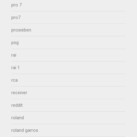
pro 7
pro7
prosieben
psg
rai
rai 1
rca
receiver
reddit
roland
roland garros