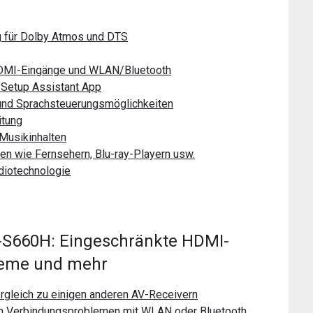
g für Dolby Atmos und DTS
HDMI-Eingänge und WLAN/Bluetooth
 Setup Assistant App
 und Sprachsteuerungsmöglichkeiten
itung
 Musikinhalten
en wie Fernsehern, Blu-ray-Playern usw.
diotechnologie
-S660H: Eingeschränkte HDMI-
leme und mehr
gleich zu einigen anderen AV-Receivern
hen Verbindungsproblemen mit WLAN oder Bluetooth