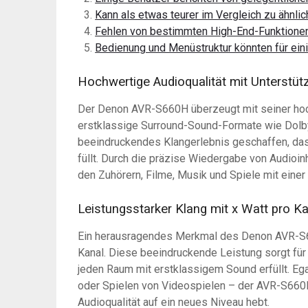
Kann als etwas teurer im Vergleich zu ähn
Fehlen von bestimmten High-End-Funktione
Bedienung und Menüstruktur könnten für ein
Hochwertige Audioqualität mit Unterstü
Der Denon AVR-S660H überzeugt mit seiner hoch
erstklassige Surround-Sound-Formate wie Dolby
beeindruckendes Klangerlebnis geschaffen, da
füllt. Durch die präzise Wiedergabe von Audio
den Zuhörern, Filme, Musik und Spiele mit eine
Leistungsstarker Klang mit x Watt pro K
Ein herausragendes Merkmal des Denon AVR-S660
Kanal. Diese beeindruckende Leistung sorgt für
jeden Raum mit erstklassigem Sound erfüllt. E
oder Spielen von Videospielen – der AVR-S660H l
Audioqualität auf ein neues Niveau hebt.