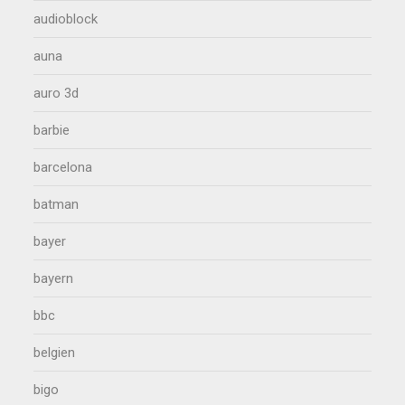
audioblock
auna
auro 3d
barbie
barcelona
batman
bayer
bayern
bbc
belgien
bigo