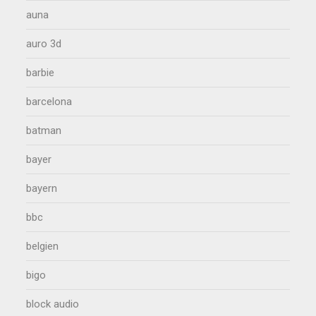
auna
auro 3d
barbie
barcelona
batman
bayer
bayern
bbc
belgien
bigo
block audio