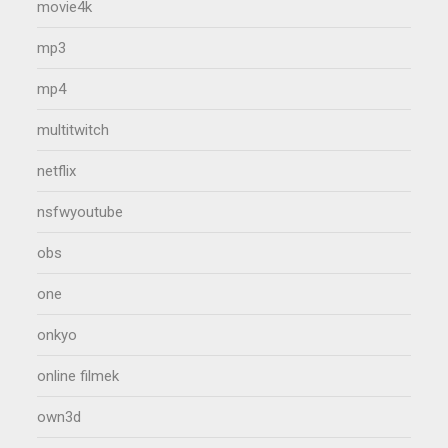
movie4k
mp3
mp4
multitwitch
netflix
nsfwyoutube
obs
one
onkyo
online filmek
own3d