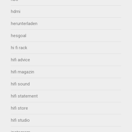
hdmi
herunterladen
hesgoal
hi fi rack
hifi advice
hifi magazin
hifi sound
hifi statement
hifi store
hifi studio