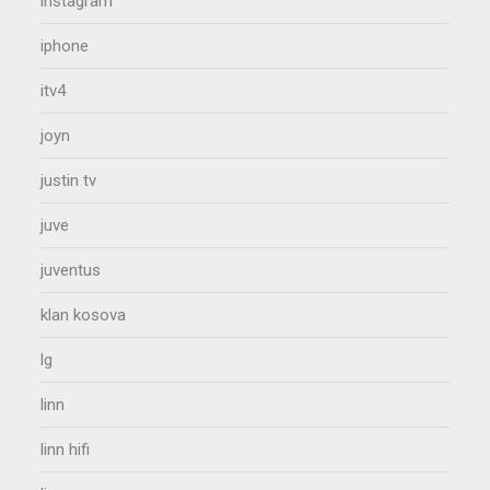
instagram
iphone
itv4
joyn
justin tv
juve
juventus
klan kosova
lg
linn
linn hifi