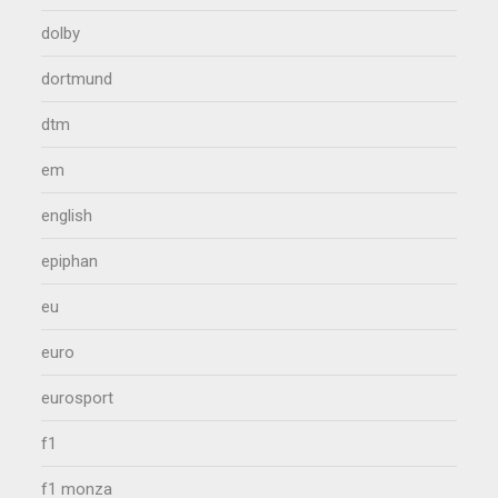
dolby
dortmund
dtm
em
english
epiphan
eu
euro
eurosport
f1
f1 monza