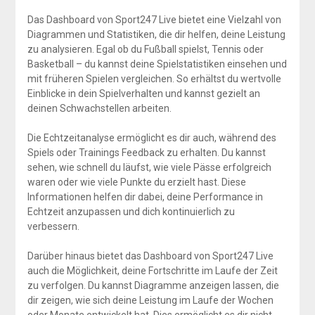
Das Dashboard von Sport247 Live bietet eine Vielzahl von
Diagrammen und Statistiken, die dir helfen, deine Leistung
zu analysieren. Egal ob du Fußball spielst, Tennis oder
Basketball – du kannst deine Spielstatistiken einsehen und
mit früheren Spielen vergleichen. So erhältst du wertvolle
Einblicke in dein Spielverhalten und kannst gezielt an
deinen Schwachstellen arbeiten.
Die Echtzeitanalyse ermöglicht es dir auch, während des
Spiels oder Trainings Feedback zu erhalten. Du kannst
sehen, wie schnell du läufst, wie viele Pässe erfolgreich
waren oder wie viele Punkte du erzielt hast. Diese
Informationen helfen dir dabei, deine Performance in
Echtzeit anzupassen und dich kontinuierlich zu
verbessern.
Darüber hinaus bietet das Dashboard von Sport247 Live
auch die Möglichkeit, deine Fortschritte im Laufe der Zeit
zu verfolgen. Du kannst Diagramme anzeigen lassen, die
dir zeigen, wie sich deine Leistung im Laufe der Wochen
oder Monate entwickelt hat. Dies ermöglicht es dir nicht