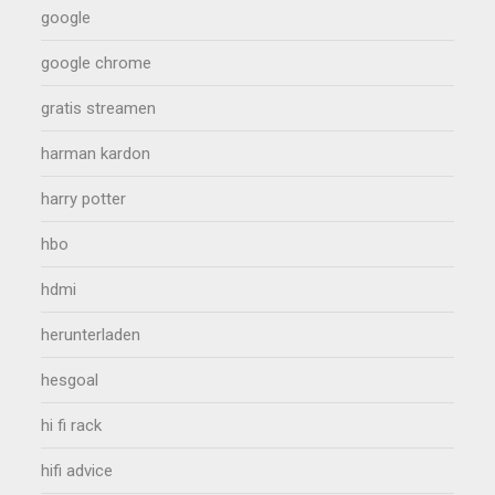
google
google chrome
gratis streamen
harman kardon
harry potter
hbo
hdmi
herunterladen
hesgoal
hi fi rack
hifi advice