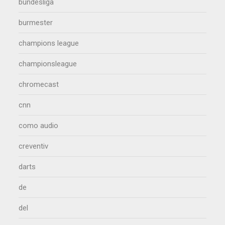
bundesliga
burmester
champions league
championsleague
chromecast
cnn
como audio
creventiv
darts
de
del