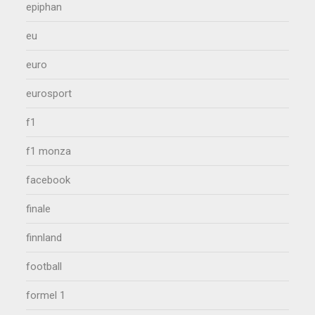
epiphan
eu
euro
eurosport
f1
f1 monza
facebook
finale
finnland
football
formel 1