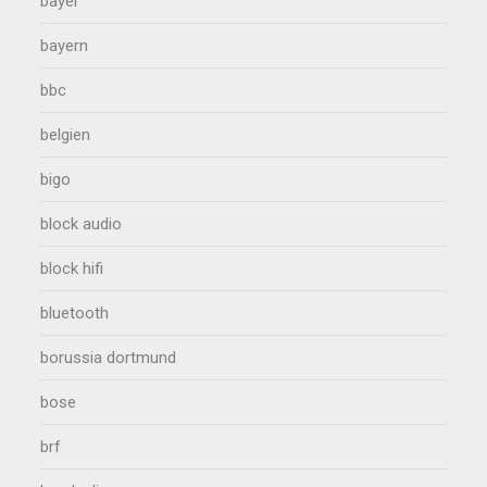
bayer
bayern
bbc
belgien
bigo
block audio
block hifi
bluetooth
borussia dortmund
bose
brf