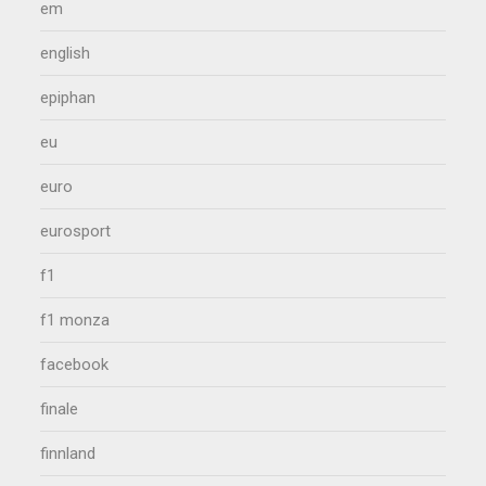
em
english
epiphan
eu
euro
eurosport
f1
f1 monza
facebook
finale
finnland