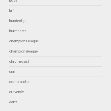
bose
brf
bundesliga
burmester
champions league
championsleague
chromecast
cnn
como audio
creventiv
darts