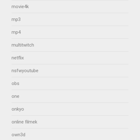
movie4k
mp3
mp4
multitwitch
netflix
nsfwyoutube
obs
one
onkyo
online filmek
own3d