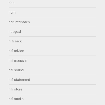
hbo
hdmi
herunterladen
hesgoal
hi fi rack
hifi advice
hifi magazin
hifi sound
hifi statement
hifi store
hifi studio