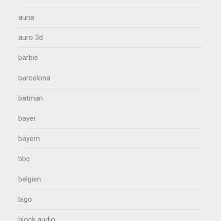
auna
auro 3d
barbie
barcelona
batman
bayer
bayern
bbc
belgien
bigo
block audio