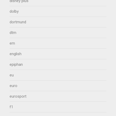
disney plus
dolby
dortmund
dtm
em
english
epiphan
eu
euro
eurosport
f1