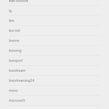
klan kosova
lg
linn
linn hifi
liveme
liveomg
livesport
livestream
livestreaming24
mevo
microsoft