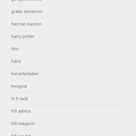
gratis streamen
harman kardon
harry potter
hbo
hdmi
herunterladen
hesgoal
hi fi rack
hifi advice
hifi magazin
hifi sound