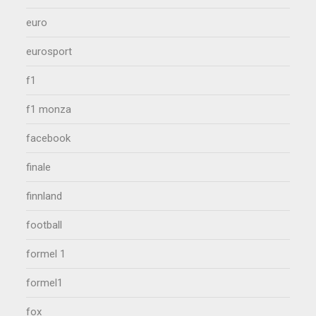
euro
eurosport
f1
f1 monza
facebook
finale
finnland
football
formel 1
formel1
fox