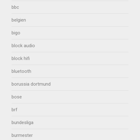
bbc
belgien
bigo
block audio
block hifi
bluetooth
borussia dortmund
bose
brf
bundesliga
burmester