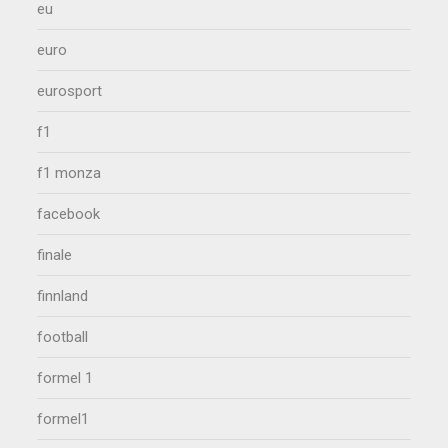
eu
euro
eurosport
f1
f1 monza
facebook
finale
finnland
football
formel 1
formel1