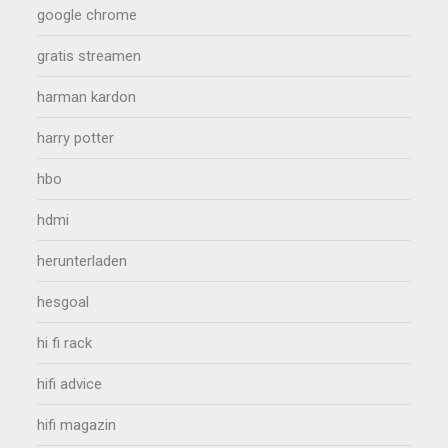
google chrome
gratis streamen
harman kardon
harry potter
hbo
hdmi
herunterladen
hesgoal
hi fi rack
hifi advice
hifi magazin