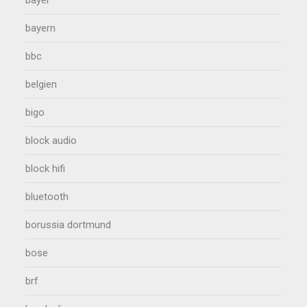
bayer
bayern
bbc
belgien
bigo
block audio
block hifi
bluetooth
borussia dortmund
bose
brf