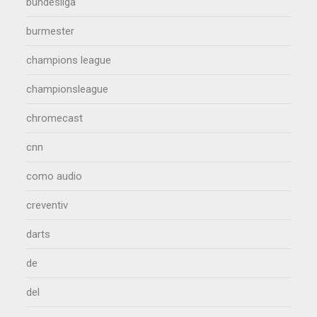
bundesliga
burmester
champions league
championsleague
chromecast
cnn
como audio
creventiv
darts
de
del