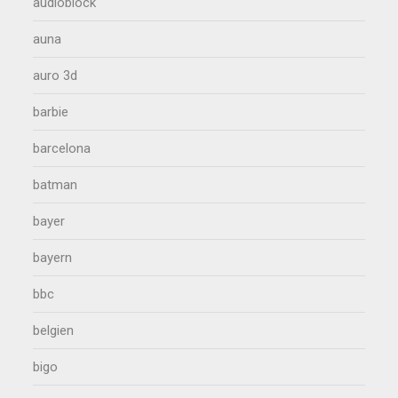
audioblock
auna
auro 3d
barbie
barcelona
batman
bayer
bayern
bbc
belgien
bigo