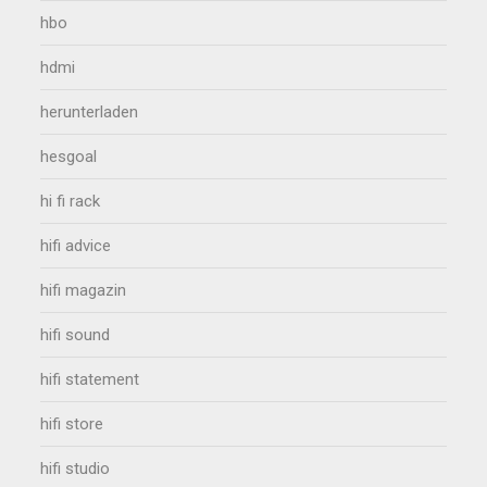
hbo
hdmi
herunterladen
hesgoal
hi fi rack
hifi advice
hifi magazin
hifi sound
hifi statement
hifi store
hifi studio