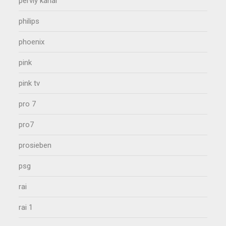
perviy kanal
philips
phoenix
pink
pink tv
pro 7
pro7
prosieben
psg
rai
rai 1