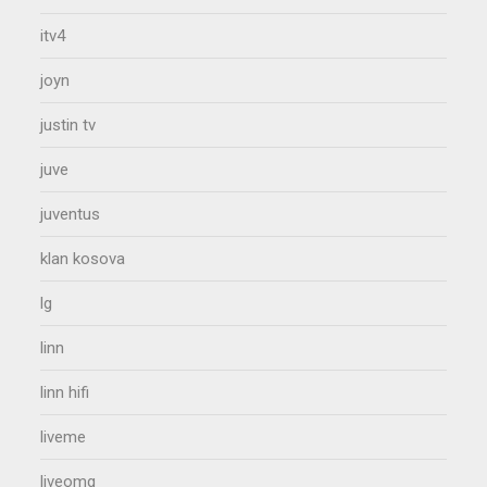
itv4
joyn
justin tv
juve
juventus
klan kosova
lg
linn
linn hifi
liveme
liveomg