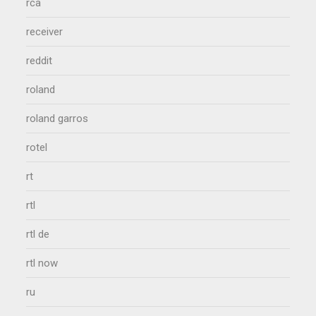
rca
receiver
reddit
roland
roland garros
rotel
rt
rtl
rtl de
rtl now
ru