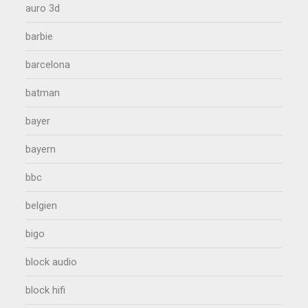
auro 3d
barbie
barcelona
batman
bayer
bayern
bbc
belgien
bigo
block audio
block hifi