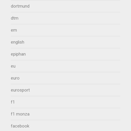
dortmund
dtm
em
english
epiphan
eu
euro
eurosport
f1
f1 monza
facebook