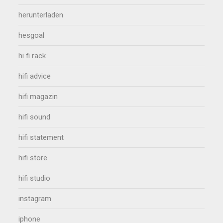
herunterladen
hesgoal
hi fi rack
hifi advice
hifi magazin
hifi sound
hifi statement
hifi store
hifi studio
instagram
iphone