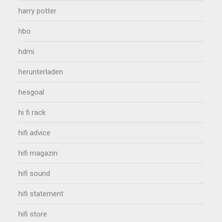
harry potter
hbo
hdmi
herunterladen
hesgoal
hi fi rack
hifi advice
hifi magazin
hifi sound
hifi statement
hifi store