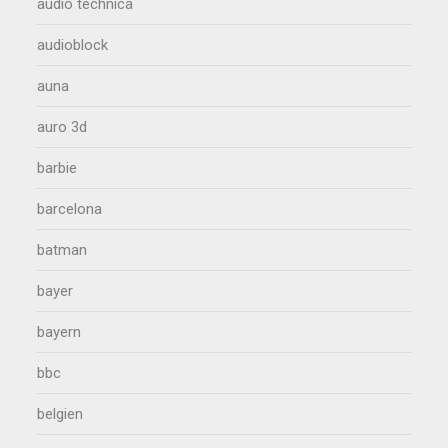
audio technica
audioblock
auna
auro 3d
barbie
barcelona
batman
bayer
bayern
bbc
belgien