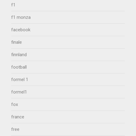
f1
f1 monza
facebook
finale
finnland
football
formel 1
formel1
fox
france
free