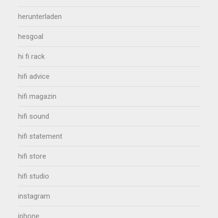
herunterladen
hesgoal
hi fi rack
hifi advice
hifi magazin
hifi sound
hifi statement
hifi store
hifi studio
instagram
iphone