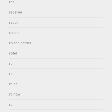
rca
receiver
reddit
roland
roland garros
rotel
rt
rtl
rtl de
rtl now
ru