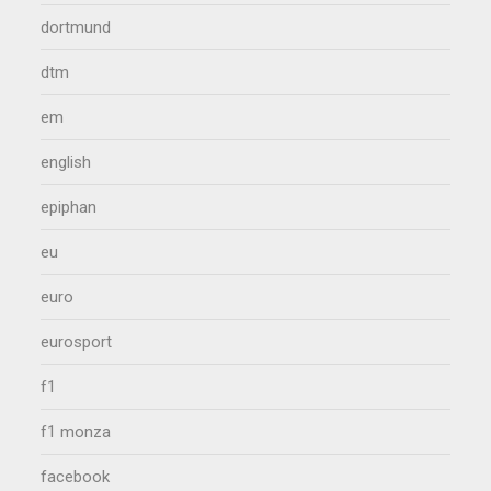
dortmund
dtm
em
english
epiphan
eu
euro
eurosport
f1
f1 monza
facebook