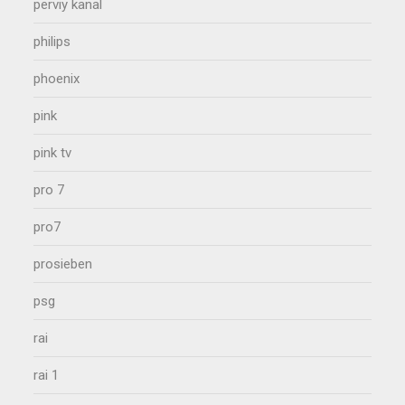
perviy kanal
philips
phoenix
pink
pink tv
pro 7
pro7
prosieben
psg
rai
rai 1