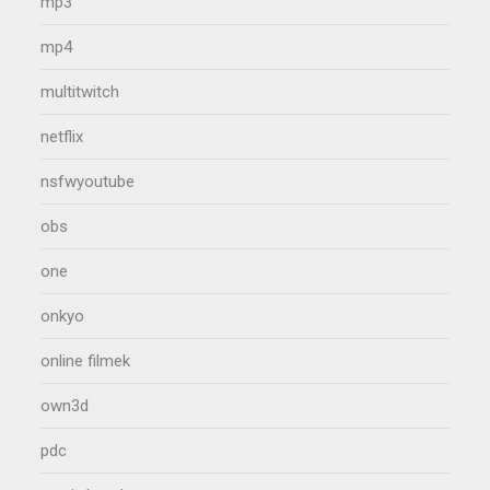
mp3
mp4
multitwitch
netflix
nsfwyoutube
obs
one
onkyo
online filmek
own3d
pdc