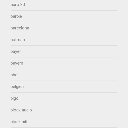
auro 3d
barbie
barcelona
batman
bayer
bayern
bbc
belgien
bigo
block audio
block hifi