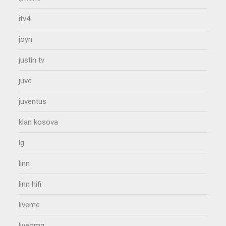
itv4
joyn
justin tv
juve
juventus
klan kosova
lg
linn
linn hifi
liveme
liveomg