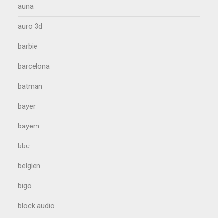
auna
auro 3d
barbie
barcelona
batman
bayer
bayern
bbc
belgien
bigo
block audio