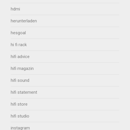
hdmi
herunterladen
hesgoal
hi fi rack
hifi advice
hifi magazin
hifi sound
hifi statement
hifi store
hifi studio
instagram