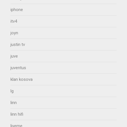
iphone
itv4
joyn
justin tv
juve
juventus
klan kosova
lg
linn
linn hifi
liveme