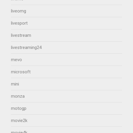
liveomg
livesport
livestream
livestreaming24
mevo
microsoft
mini
monza
motogp
movie2k
movie4k