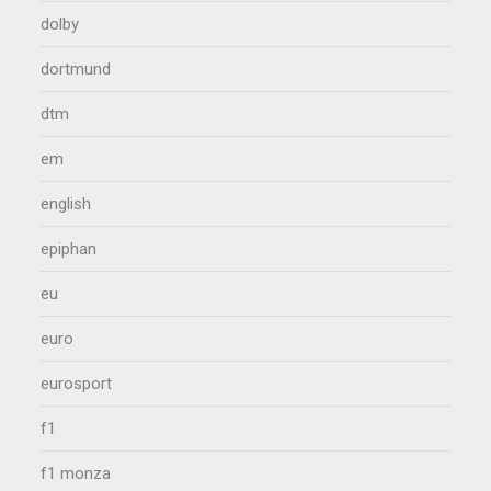
dolby
dortmund
dtm
em
english
epiphan
eu
euro
eurosport
f1
f1 monza