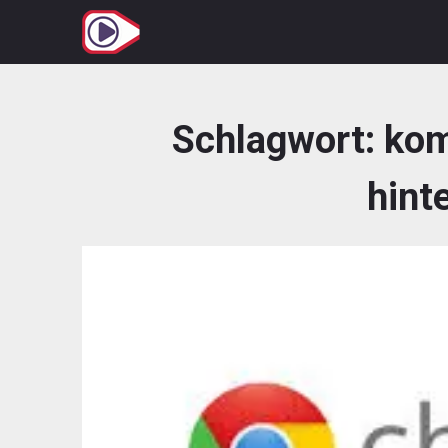
Zum
Inhalt
springen
Schlagwort:
kom
hint