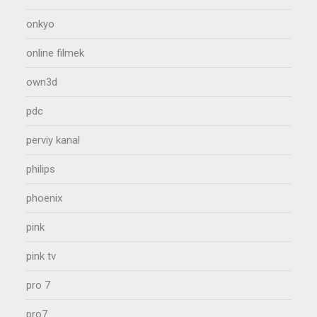
onkyo
online filmek
own3d
pdc
perviy kanal
philips
phoenix
pink
pink tv
pro 7
pro7