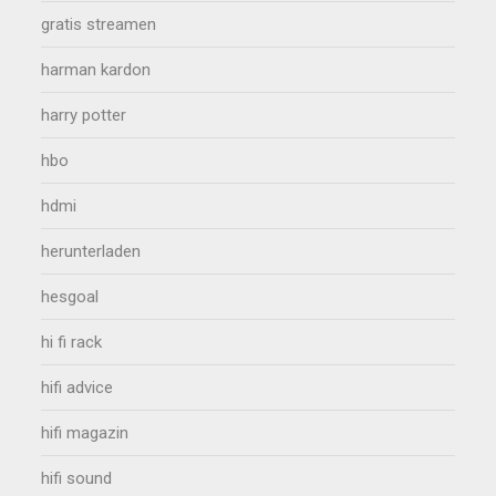
gratis streamen
harman kardon
harry potter
hbo
hdmi
herunterladen
hesgoal
hi fi rack
hifi advice
hifi magazin
hifi sound