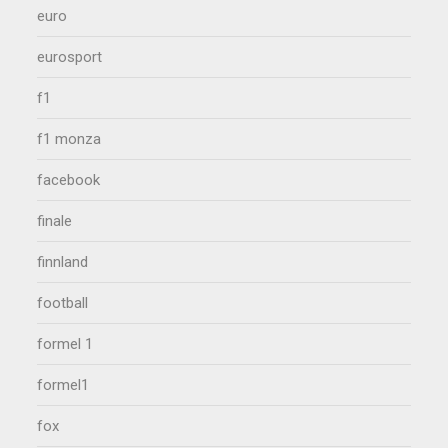
euro
eurosport
f1
f1 monza
facebook
finale
finnland
football
formel 1
formel1
fox