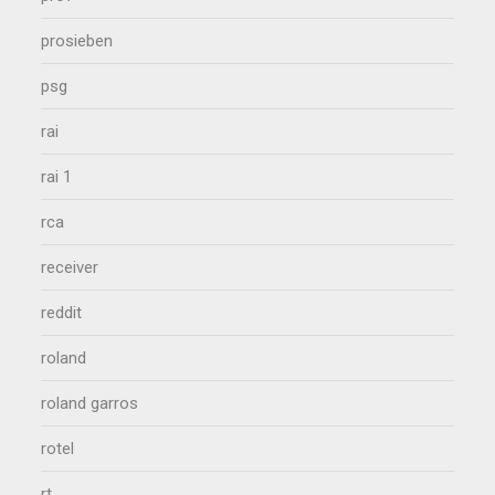
prosieben
psg
rai
rai 1
rca
receiver
reddit
roland
roland garros
rotel
rt