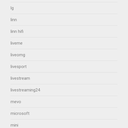
lg
linn
linn hifi
liveme
liveomg
livesport
livestream
livestreaming24
mevo
microsoft
mini