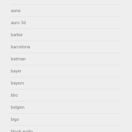
auna
auro 3d
barbie
barcelona
batman
bayer
bayern
bbc
belgien
bigo
block audio