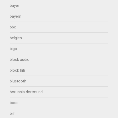
bayer
bayern
bbc
belgien
bigo
block audio
block hifi
bluetooth
borussia dortmund
bose
brf