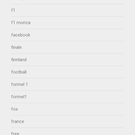
f1
f1 monza
facebook
finale
finnland
football
formel 1
formel1
fox
france
free