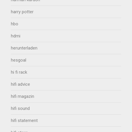
harry potter
hbo
hdmi
herunterladen
hesgoal
hi fi rack
hifi advice
hifi magazin
hifi sound
hifi statement