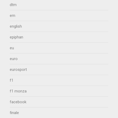
dtm
em
english
epiphan
eu
euro
eurosport
f1
f1 monza
facebook
finale