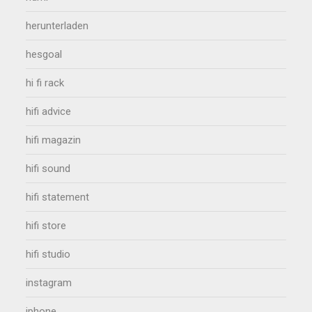
herunterladen
hesgoal
hi fi rack
hifi advice
hifi magazin
hifi sound
hifi statement
hifi store
hifi studio
instagram
iphone