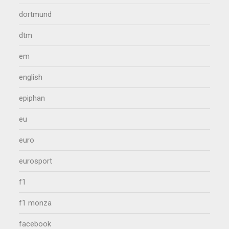
dortmund
dtm
em
english
epiphan
eu
euro
eurosport
f1
f1 monza
facebook