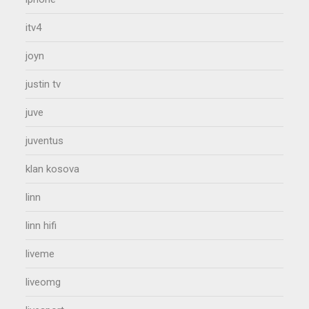
itv4
joyn
justin tv
juve
juventus
klan kosova
linn
linn hifi
liveme
liveomg