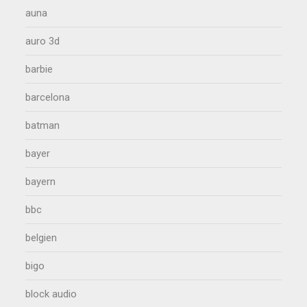
auna
auro 3d
barbie
barcelona
batman
bayer
bayern
bbc
belgien
bigo
block audio