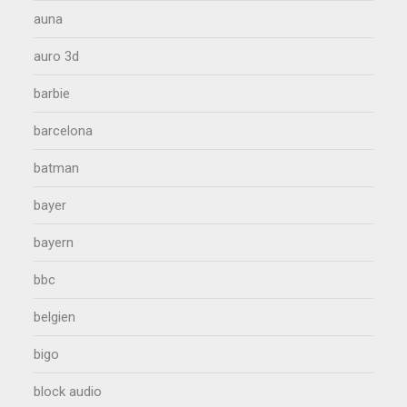
auna
auro 3d
barbie
barcelona
batman
bayer
bayern
bbc
belgien
bigo
block audio