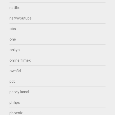
netflix
nsfwyoutube
obs
one
onkyo
online filmek
own3d
pdc
perviy kanal
philips
phoenix