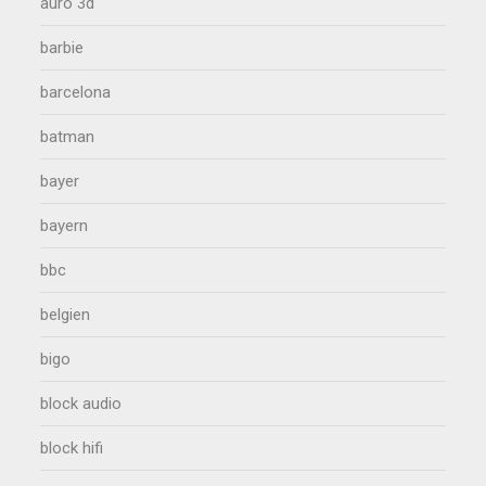
auro 3d
barbie
barcelona
batman
bayer
bayern
bbc
belgien
bigo
block audio
block hifi