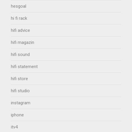
hesgoal
hi fi rack
hifi advice
hifi magazin
hifi sound
hifi statement
hifi store
hifi studio
instagram
iphone
itv4