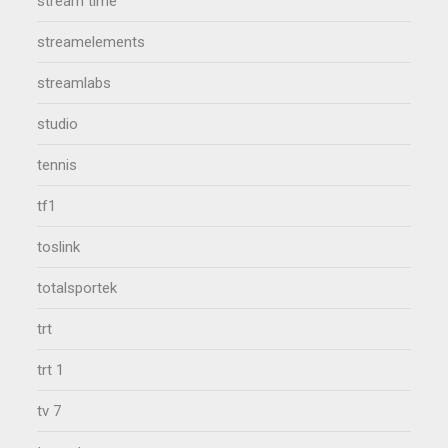
stream time
streamelements
streamlabs
studio
tennis
tf1
toslink
totalsportek
trt
trt 1
tv 7