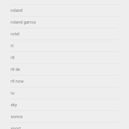
roland
roland garros
rotel
rt
rtl
rtl de
rtl now
ru
sky
sonos
sport