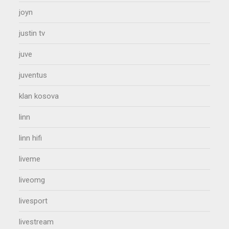
joyn
justin tv
juve
juventus
klan kosova
linn
linn hifi
liveme
liveomg
livesport
livestream