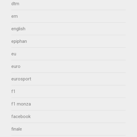
dtm
em
english
epiphan
eu
euro
eurosport
f1
f1 monza
facebook
finale