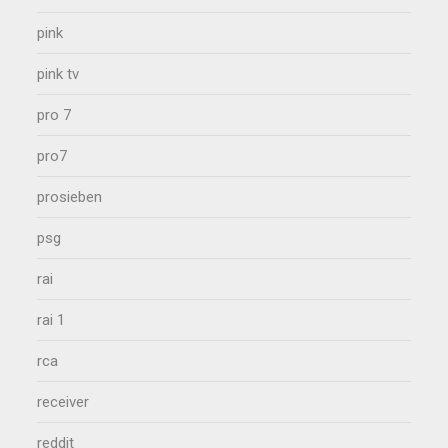
pink
pink tv
pro 7
pro7
prosieben
psg
rai
rai 1
rca
receiver
reddit