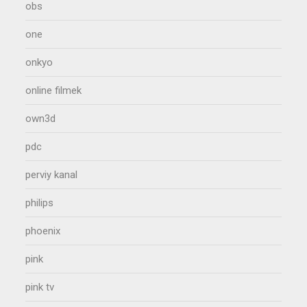
obs
one
onkyo
online filmek
own3d
pdc
perviy kanal
philips
phoenix
pink
pink tv