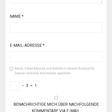
NAME
*
E-MAIL-ADRESSE
*
Name, E-Mail-Adresse und Website in diesem Browser für
meinen nächsten Kommentar speichern.
−
3
=
1
BENACHRICHTIGE MICH ÜBER NACHFOLGENDE
KOMMENTARE VIA E-MAIL.