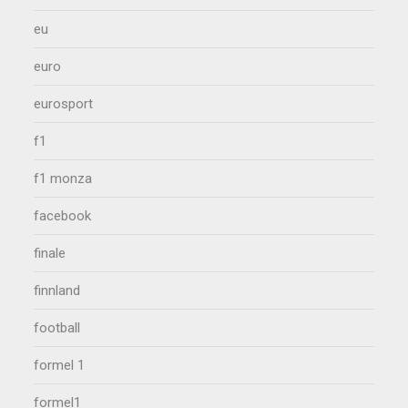
eu
euro
eurosport
f1
f1 monza
facebook
finale
finnland
football
formel 1
formel1