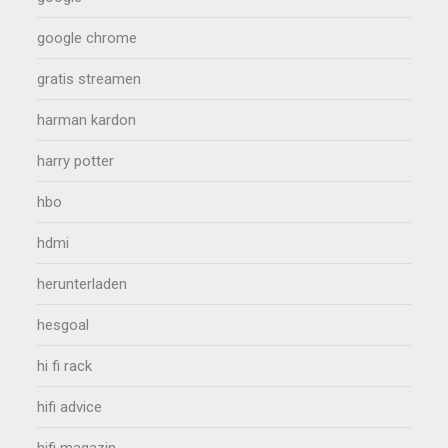
google chrome
gratis streamen
harman kardon
harry potter
hbo
hdmi
herunterladen
hesgoal
hi fi rack
hifi advice