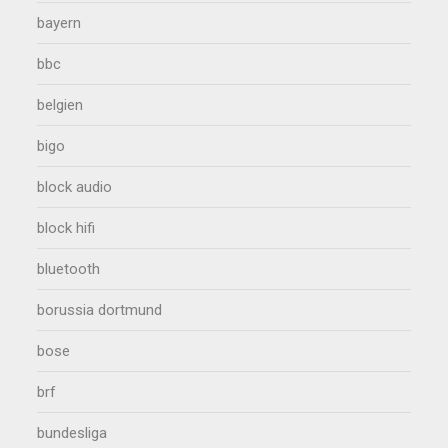
bayern
bbc
belgien
bigo
block audio
block hifi
bluetooth
borussia dortmund
bose
brf
bundesliga