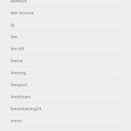
juventus
klan kosova
lg
linn
linn hifi
liveme
liveomg
livesport
livestream
livestreaming24
mevo