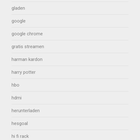
gladen
google
google chrome
gratis streamen
harman kardon
harry potter
hbo
hdmi
herunterladen
hesgoal
hi fi rack