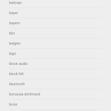
batman
bayer
bayern
bbc
belgien
bigo
block audio
block hifi
bluetooth
borussia dortmund
bose