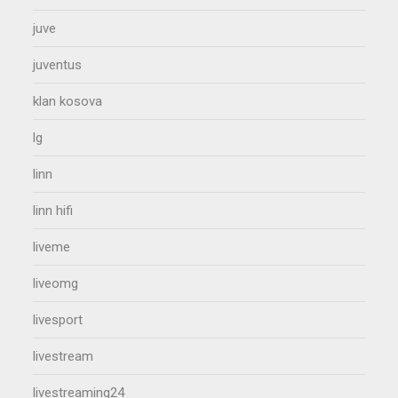
juve
juventus
klan kosova
lg
linn
linn hifi
liveme
liveomg
livesport
livestream
livestreaming24