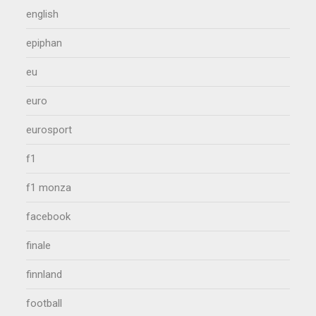
english
epiphan
eu
euro
eurosport
f1
f1 monza
facebook
finale
finnland
football