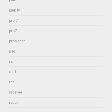
pink tv
pro 7
pro7
prosieben
psg
rai
rai 1
rca
receiver
reddit