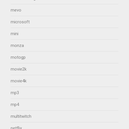
mevo
microsoft
mini
monza
motogp
movie2k
movie4k
mp3
mp4
multitwitch
netflix