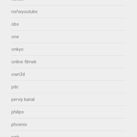
nsfwyoutube
obs
one
onkyo
online filmek
own3d
pdc
perviy kanal
philips
phoenix
pink