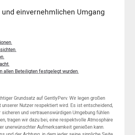
len und einvernehmlichen Umgang
ionen.
sichten.
on.
acht.
n allen Beteiligten festgelegt wurden.
chtiger Grundsatz auf GentlyPerv. Wir legen großen
t unserer Nutzer respektiert wird. Es ist entscheidend,
er sicheren und vertrauenswürdigen Umgebung fühlen
en, tragen wir dazu bei, eine respektvolle Atmosphäre
 oder unerwünschter Aufmerksamkeit genießen kann.
ns und der Achtung, in dem jeder seine sinnliche Seite