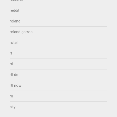
reddit
roland
roland garros
rotel
rt
rtl
rtl de
rtl now
ru
sky