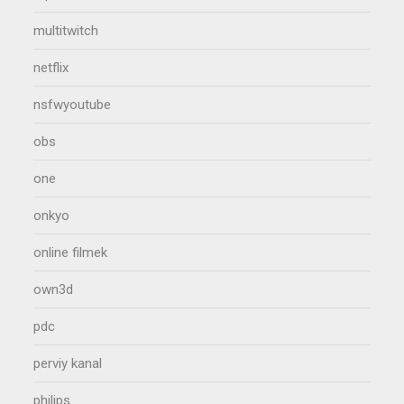
multitwitch
netflix
nsfwyoutube
obs
one
onkyo
online filmek
own3d
pdc
perviy kanal
philips