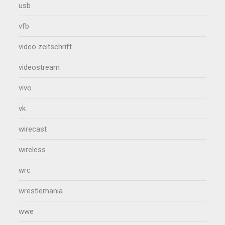
usb
vfb
video zeitschrift
videostream
vivo
vk
wirecast
wireless
wrc
wrestlemania
wwe