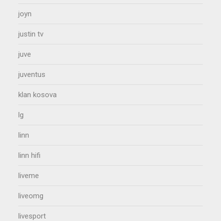
joyn
justin tv
juve
juventus
klan kosova
lg
linn
linn hifi
liveme
liveomg
livesport