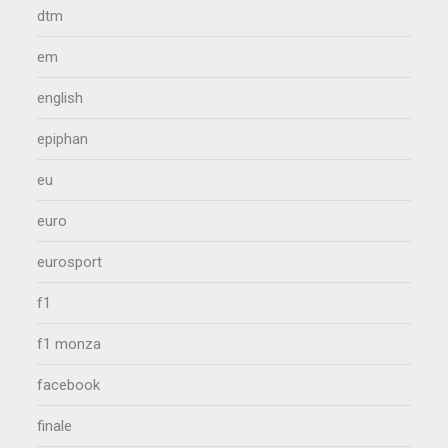
dtm
em
english
epiphan
eu
euro
eurosport
f1
f1 monza
facebook
finale