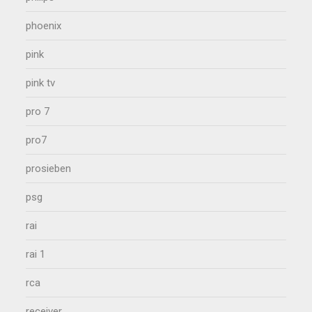
phoenix
pink
pink tv
pro 7
pro7
prosieben
psg
rai
rai 1
rca
receiver