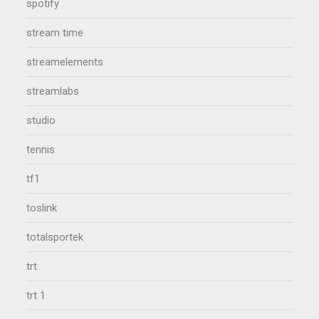
spotify
stream time
streamelements
streamlabs
studio
tennis
tf1
toslink
totalsportek
trt
trt 1