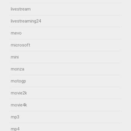
livestream
livestreaming24
mevo
microsoft
mini
monza
motogp
movie2k
movie4k
mp3
mp4