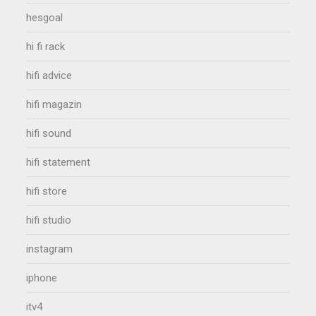
hesgoal
hi fi rack
hifi advice
hifi magazin
hifi sound
hifi statement
hifi store
hifi studio
instagram
iphone
itv4