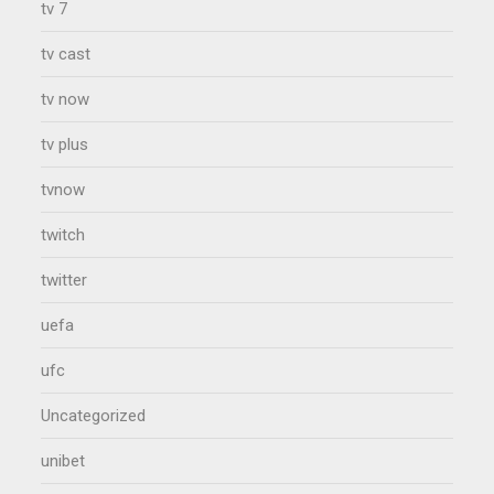
tv 7
tv cast
tv now
tv plus
tvnow
twitch
twitter
uefa
ufc
Uncategorized
unibet