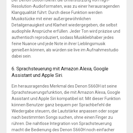
Der Denon S660H bietet die Unterstützung von High-
Resolution-Audioformaten, was zu einer herausragenden
Klangqualität führt. Durch diese Funktion werden
Musikstücke mit einer außergewöhnlichen
Detailgenauigkeit und Klarheit wiedergegeben, die selbst
audiophile Ansprüche erfüllen. Jeder Ton wird präzise und
authentisch reproduziert, sodass Musikliebhaber jedes
feine Nuance und jede Note in ihrer Lieblingsmusik
genießen können, als würden sie live im Aufnahmestudio
dabei sein.
6. Sprachsteuerung mit Amazon Alexa, Google
Assistant und Apple Siri.
Ein herausragendes Merkmal des Denon S660H ist seine
Sprachsteuerungsfunktion, die mit Amazon Alexa, Google
Assistant und Apple Siri kompatibel ist. Mit dieser Funktion
können Benutzer ganz bequem per Sprachbefehl die
Wiedergabe steuern, die Lautstärke anpassen oder sogar
nach bestimmten Songs suchen, ohne einen Finger zu
rühren. Die nahtlose Integration von Sprachsteuerung
macht die Bedienung des Denon S660H noch einfacher