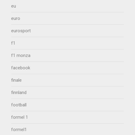
eu
euro
eurosport
f1
f1 monza
facebook
finale
finnland
football
formel 1
formel1