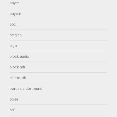
bayer
bayern
bbc
belgien
bigo
block audio
block hifi
bluetooth
borussia dortmund
bose
brf