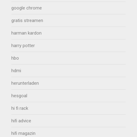
google chrome
gratis streamen
harman kardon
harry potter
hbo
hdmi
herunterladen
hesgoal
hi fi rack
hifi advice
hifi magazin