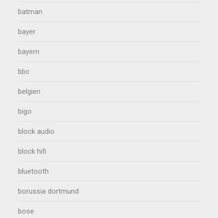
batman
bayer
bayern
bbc
belgien
bigo
block audio
block hifi
bluetooth
borussia dortmund
bose