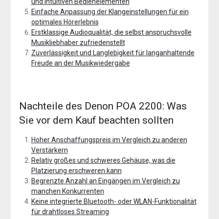
und intuitiven Bedienelementen
Einfache Anpassung der Klangeinstellungen für ein
optimales Hörerlebnis
Erstklassige Audioqualität, die selbst anspruchsvolle
Musikliebhaber zufriedenstellt
Zuverlässigkeit und Langlebigkeit für langanhaltende
Freude an der Musikwiedergabe
Nachteile des Denon POA 2200: Was
Sie vor dem Kauf beachten sollten
Hoher Anschaffungspreis im Vergleich zu anderen
Verstärkern
Relativ großes und schweres Gehäuse, was die
Platzierung erschweren kann
Begrenzte Anzahl an Eingängen im Vergleich zu
manchen Konkurrenten
Keine integrierte Bluetooth- oder WLAN-Funktionalität
für drahtloses Streaming