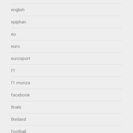
english
epiphan
eu
euro
eurosport
f1
f1 monza
facebook
finale
finnland
football